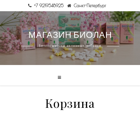
+7 9219548925
Санкт-Петербург
Skip
МАГАЗИН БИОЛАН
to
content
Биологически активные добавки
Корзина