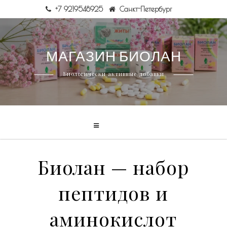
+7 9219548925
Санкт-Петербург
Skip
МАГАЗИН БИОЛАН
to
content
Биологически активные добавки
Биолан — набор
пептидов и
аминокислот