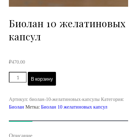
Биолан 10 желатиновых
капсул
₽
470.00
Количество
В корзину
товара
Биолан
10
Артикул:
биолан-10-желатиновых-капсулы
Категория:
желатиновых
Биолан
Метка:
Биолан 10 желатиновых капсул
капсул
Описание