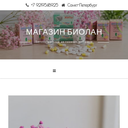
+7 9219548925
Санкт-Петербург
Skip
МАГАЗИН БИОЛАН
to
content
Биологически активные добавки